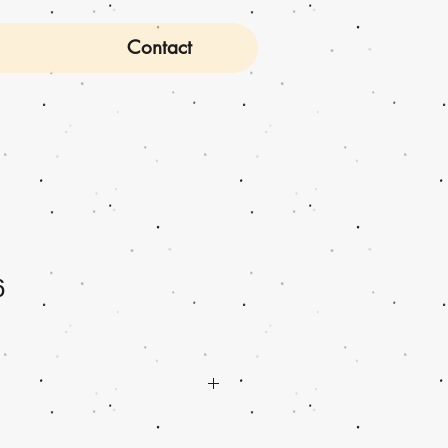
Contact
6
 x H4