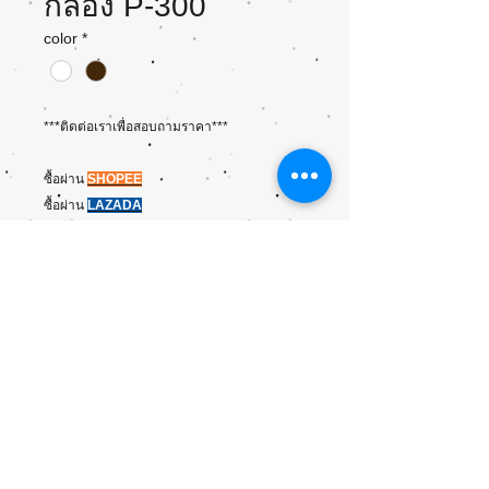
กล่อง P-300
color
*
***ติดต่อเราเพื่อสอบถามราคา***
ซื้อผ่าน
SHOPEE
ซื้อผ่าน
L
AZADA
ขนาด/บรรจุ
Size(cm): L13 x W10 x H7
Qty: 300/ลัง, 50/ห่อ
Copyright ©2015 Chaipat Interpack
Last updated: 30/10/2017