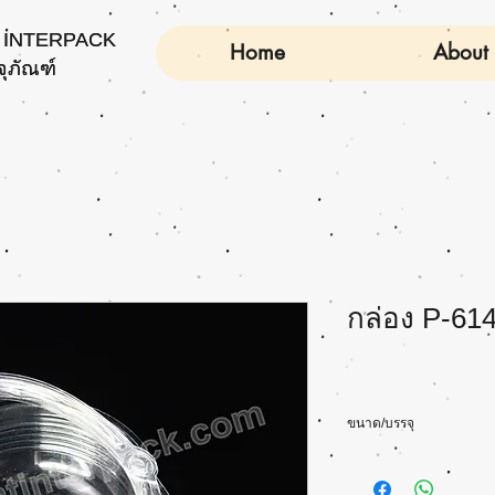
INTERPACK
INTERPACK
Home
About
จุภัณฑ์
จุภัณฑ์
กล่อง P-61
ขนาด/บรรจุ
Size(cm): ⌀12.5 x H5