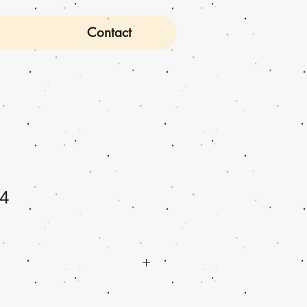
Contact
4
 x H5