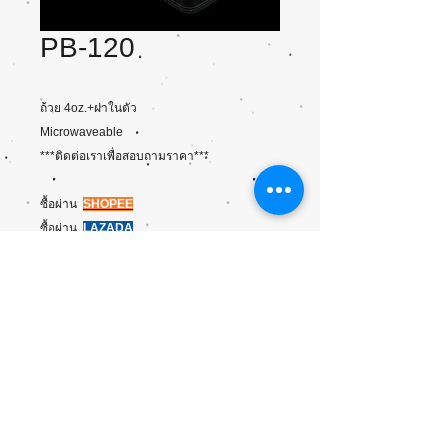
PB-120
ถ้วย 4oz.+ฝาในตัว
Microwaveable
***ติดต่อเราเพื่อสอบถามราคา***
ซื้อผ่าน
SHOPEE
ซื้อผ่าน
L
AZADA
ขนาด/บรรจุ
ขนาด(ซม.) : L7.5 x W7.5 x H3.2
บรรจุ: 1000/ลัง 100/แพค
Copyright ©2015 Chaipat Interpack