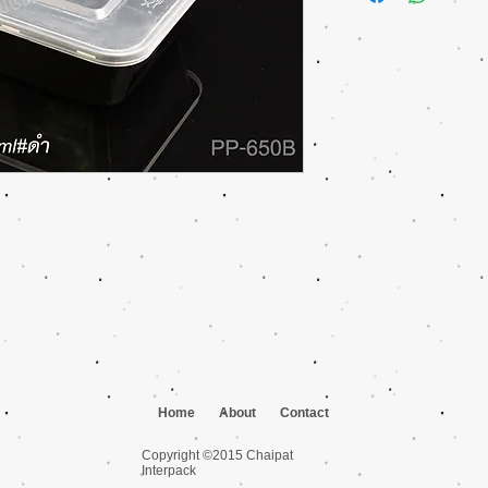
Qty: 300/ลัง, 50/ห่อ
Home
About
Contact
Copyright ©2015 Chaipat
Interpack